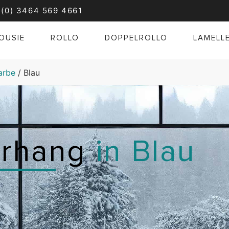
 (0) 3464 569 4661
OUSIE
ROLLO
DOPPELROLLO
LAMELL
arbe
/ Blau
orhang
in Blau