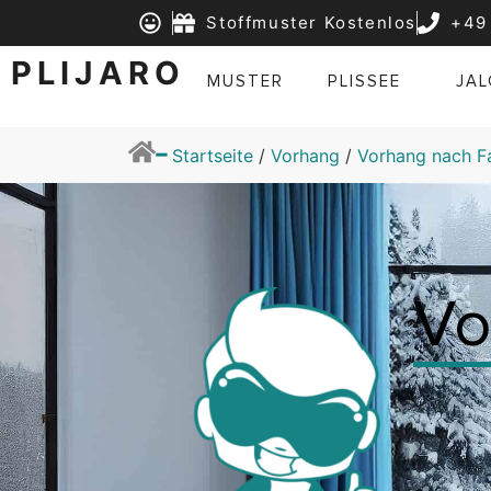
Stoffmuster Kostenlos
+49
PLIJARO
MUSTER
PLISSEE
JAL
-
Startseite
/
Vorhang
/
Vorhang nach F
V