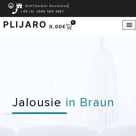
Stoffmuster Kostenlos
+49 (0) 3464 569 4661
PLIJARO
0
0,00
€
Jalousie
in Braun