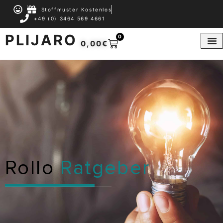
Stoffmuster Kostenlos
+49 (0) 3464 569 4661
PLIJARO
0
0,00
€
Rollo
Ratgeber