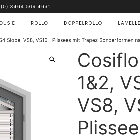
 (0) 3464 569 4661
OUSIE
ROLLO
DOPPELROLLO
LAMELL
VS4 Slope, VS8, VS10 | Plissees mit Trapez Sonderformen 
Cosiflo
1&2, V
VS8, V
Plisse