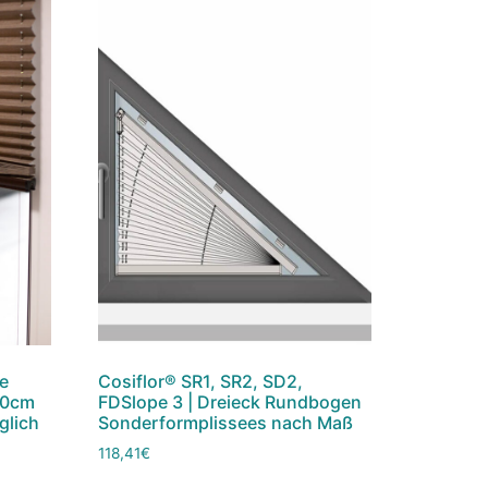
ne
Cosiflor® SR1, SR2, SD2,
20cm
FDSlope 3 | Dreieck Rundbogen
glich
Sonderformplissees nach Maß
118,41
€