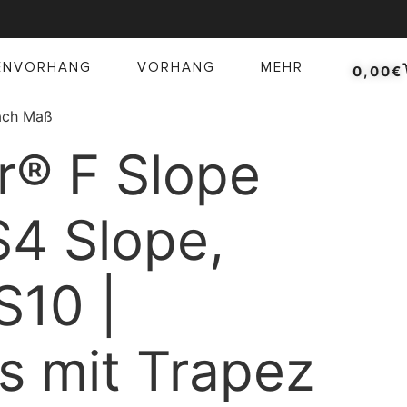
ENVORHANG
VORHANG
MEHR
0,00
€
nach Maß
r® F Slope
S4 Slope,
S10 |
es mit Trapez