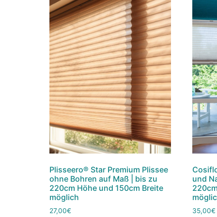
Plisseero® Star Premium Plissee
Cosifl
ohne Bohren auf Maß | bis zu
und Na
220cm Höhe und 150cm Breite
220cm
möglich
mögli
27,00
€
35,00
€