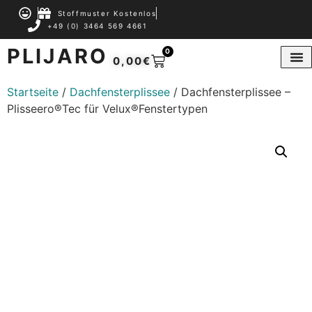
Stoffmuster Kostenlos
+49 (0) 3464 569 4661
PLIJARO
0
0,00
€
Startseite
/
Dachfensterplissee
/ Dachfensterplissee –
Plisseero®Tec für Velux®Fenstertypen